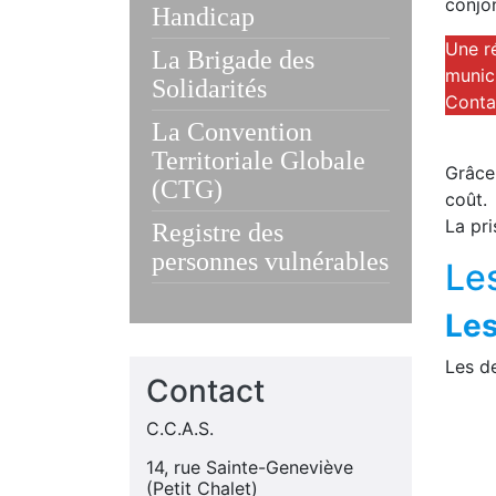
conjon
Handicap
Une ré
La Brigade des
munici
Solidarités
Contac
La Convention
Territoriale Globale
Grâce
(CTG)
coût.
La pri
Registre des
personnes vulnérables
Le
Les
Les d
Contact
C.C.A.S.
14, rue Sainte-Geneviève
(Petit Chalet)