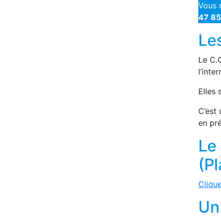
Vous r
47 85
Les
Le C.C
l’inte
Elles
C’est 
en pré
Le
(Pl
Clique
Un