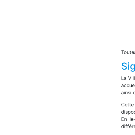
Toutes
Si
La Vi
accue
ainsi
Cette 
dispos
En Ile
différ