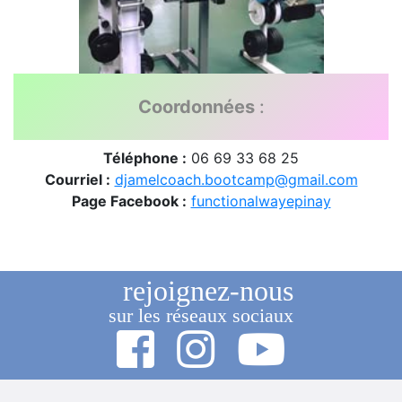
Coordonnées
:
Téléphone :
06 69 33 68 25
Courriel :
djamelcoach.bootcamp@gmail.com
Page Facebook :
functionalwayepinay
rejoignez-nous
sur les réseaux sociaux