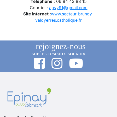
Téléphone :
06 84 43 88 15
Courriel :
apvy91@gmail.com
Site internet :
www.secteur-brunoy-
valdyerres.catholique.fr
rejoignez-nous
sur les réseaux sociaux