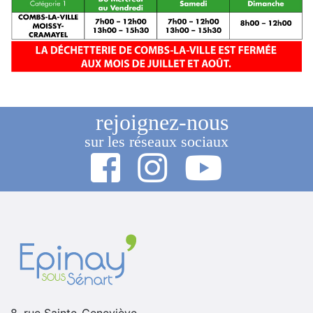
rejoignez-nous
sur les réseaux sociaux
8, rue Sainte-Geneviève