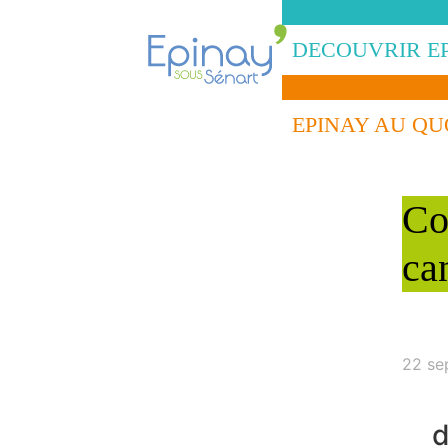
DECOUVRIR E
EPINAY AU QU
Co
ca
22 se
d