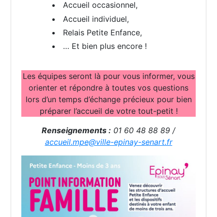
Accueil occasionnel,
Accueil individuel,
Relais Petite Enfance,
… Et bien plus encore !
Les équipes seront là pour vous informer, vous
orienter et répondre à toutes vos questions
lors d’un temps d’échange précieux pour bien
préparer l’accueil de votre tout-petit !
Renseignements :
01 60 48 88 89 /
accueil.mpe@ville-epinay-senart.fr