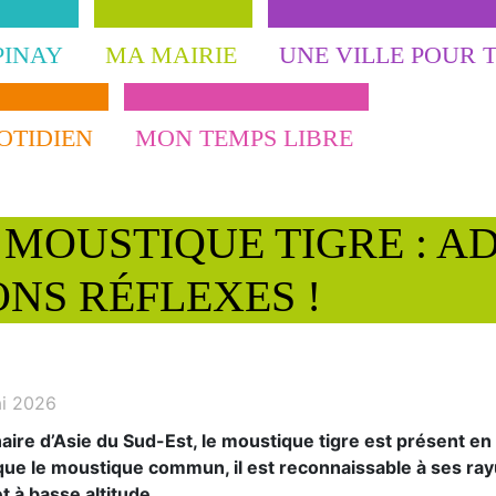
PINAY
MA MAIRIE
UNE VILLE POUR 
OTIDIEN
MON TEMPS LIBRE
 MOUSTIQUE TIGRE : A
NS RÉFLEXES !
i 2026
naire d’Asie du Sud-Est, le moustique tigre est présent e
 que le moustique commun, il est reconnaissable à ses rayu
t à basse altitude.