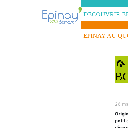
DECOUVRIR E
EPINAY AU QU
🦟
BO
26 ma
Origi
petit
discre