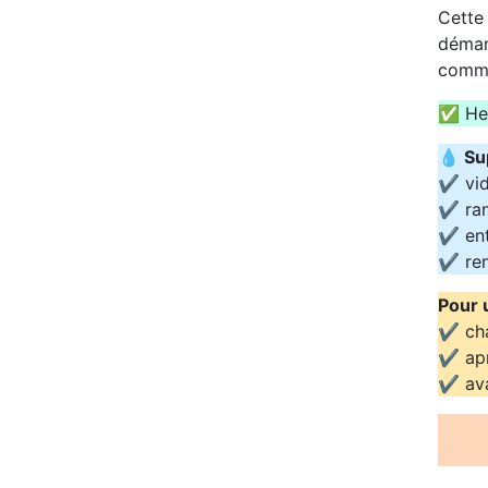
Cette 
déman
comme
✅ Heu
💧
Sup
✔️ vid
✔️ ra
✔️ ent
✔️ re
Pour 
✔️ ch
✔️ ap
✔️ av